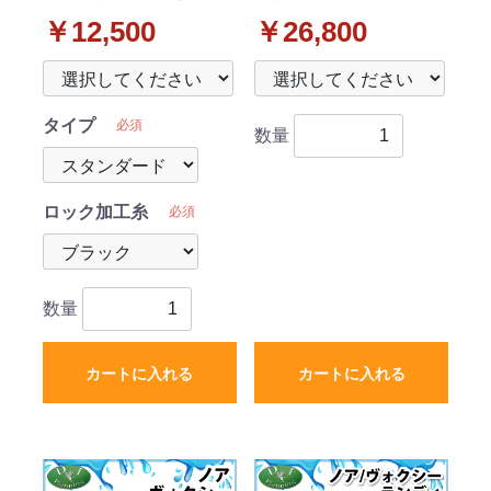
ュボードマット スタン
ト(ステップ・ラゲッジ
￥12,500
￥26,800
ダード 受注生産
付) ラバータイプ
タイプ
必須
数量
ロック加工糸
必須
数量
カートに入れる
カートに入れる