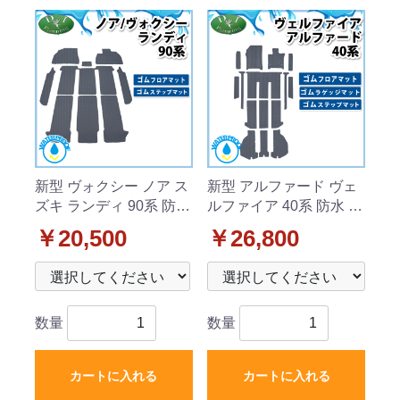
新型 ヴォクシー ノア ス
新型 アルファード ヴェ
ズキ ランディ 90系 防水
ルファイア 40系 防水 ゴ
ゴムフロアマット & ゴ
ムフロアマット(ステッ
￥20,500
￥26,800
ム幅広ステップマットラ
プ・ラゲッジ付) ラバー
バータイプ 社外新品
タイプ
数量
数量
カートに入れる
カートに入れる