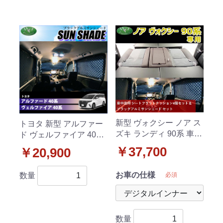
新型 ヴォクシー ノア ス
トヨタ 新型 アルファー
ズキ ランディ 90系 車中
ド ヴェルファイア 40系
泊 シートフラットクッ
高機能 ハイグレードタ
￥37,700
￥20,900
ション & ブラックアル
イプ ブラックアルミサ
ミサンシェード セット
ンシェード 〔BMS〕 受
お車の仕様
必須
数量
注生産
数量