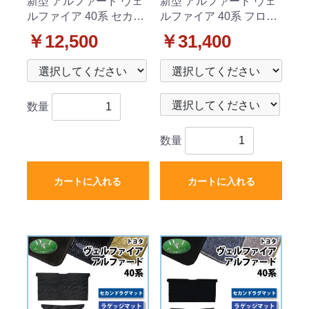
新型 アルファード ヴェ
新型 アルファード ヴェ
ルファイア 40系 セカン
ルファイア 40系 フロア
ドラグマット チェック
マット(ステップ・ラゲ
￥12,500
￥31,400
柄シリーズ 社外新品
ッジ付) チェック柄シリ
ーズ 社外新品
数量
数量
カートに入れる
カートに入れる