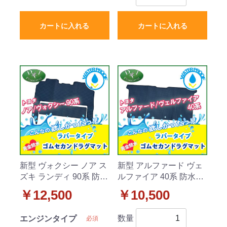
カートに入れる
カートに入れる
新型 ヴォクシー ノア ス
新型 アルファード ヴェ
ズキ ランディ 90系 防水
ルファイア 40系 防水ゴ
ゴム セカンドラグマッ
ムセカンドラグマット
￥12,500
￥10,500
ト ラバータイプ 社外品
ラバータイプ 社外品
数量
エンジンタイプ
必須