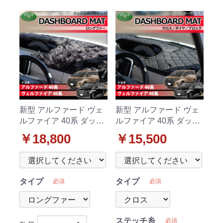
新型 アルファード ヴェ
新型 アルファード ヴェ
ルファイア 40系 ダッシ
ルファイア 40系 ダッシ
ュボードマット ロング
ュボードマットクロス/
￥18,800
￥15,500
ファー ハイパイル 受注
ダイヤ/ブロック 受注生
生産
産
タイプ
タイプ
必須
必須
ステッチ糸
必須