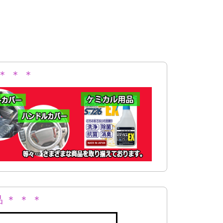
＊ ＊ ＊
 ＊ ＊ ＊