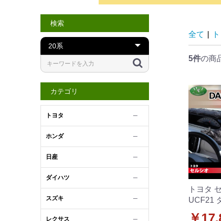
検索
全て
|
ト
5件
の商
カテゴリ
トヨタ
─
ホンダ
─
日産
─
ダイハツ
─
トヨタ セ
スズキ
─
UCF21
ット ロ
￥17,
レクサス
─