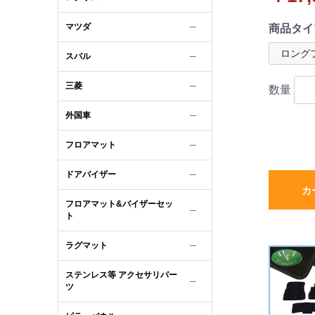
イル 受
マツダ
─
商品タイ
スバル
─
三菱
─
数量
外国車
─
フロアマット
─
ドアバイザー
─
カ
フロアマット&バイザーセッ
─
ト
ラグマット
─
ステンレス等 アクセサリパー
─
ツ