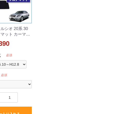
ルシオ 20系 30
アマット カーマッ
シリーズ 社外新品
390
式
必須
必須
ートに入れる