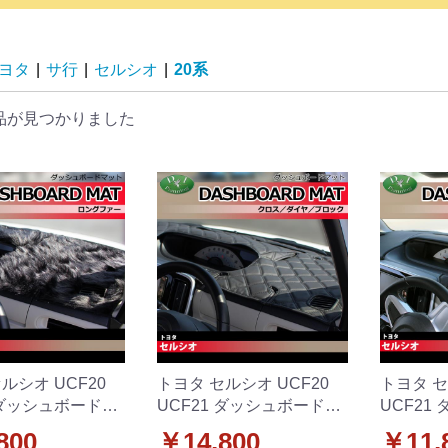
ヨタ
|
サ行
|
セルシオ
|
20系
品が見つかりました
ルシオ UCF20
トヨタ セルシオ UCF20
トヨタ セ
 ダッシュボードマ
UCF21 ダッシュボードマ
UCF21
ングファー ハイパ
ット クロス/ダイヤ/ブロッ
ット ス
800
￥14,800
￥11,