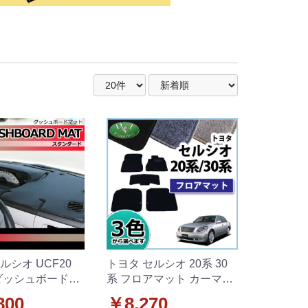
ルシオ UCF20
トヨタ セルシオ 20系 30
 ダッシュボードマ
系 フロアマット カーマッ
タンダード 受注生
ト DXシリーズ 社外新品
800
￥8,270