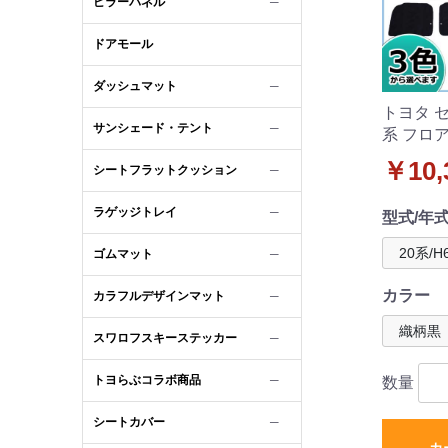
ピラーパネル
─
ドアモール
ダッシュマット
─
トヨタ セ
サンシェード・テント
─
系 フロ
ト 織柄
￥10,
シートフラットクッション
─
ラゲッジトレイ
─
型式/年
ゴムマット
─
カラー
カラフルデザインマット
─
スワロフスキーステッカー
─
トヨらぶコラボ商品
─
数量
シートカバー
─
カ