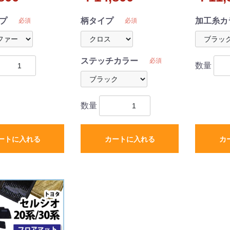
注生産
ク 受注生産
産
プ
柄タイプ
加工糸カ
必須
必須
ステッチカラー
必須
数量
数量
ートに入れる
カートに入れる
カ