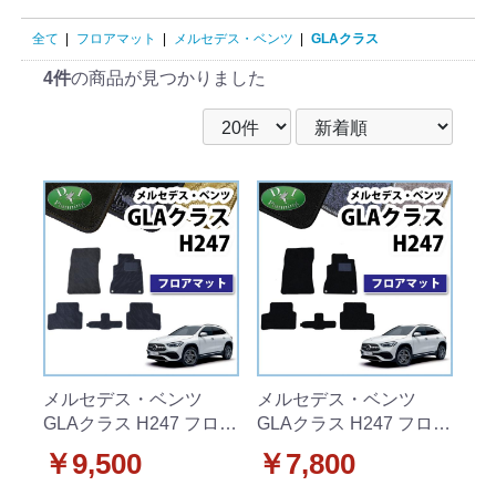
全て
|
フロアマット
|
メルセデス・ベンツ
|
GLAクラス
4件
の商品が見つかりました
メルセデス・ベンツ
メルセデス・ベンツ
GLAクラス H247 フロア
GLAクラス H247 フロア
マット カーマット 織柄
マット カーマット DXシ
￥9,500
￥7,800
シリーズ 社外新品
リーズ 社外新品