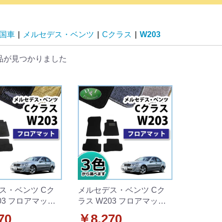
国車
|
メルセデス・ベンツ
|
Cクラス
|
W203
品が見つかりました
ス・ベンツ Cク
メルセデス・ベンツ Cク
03 フロアマット
ラス W203 フロアマット
ト 織柄シリーズ
カーマット DXシリーズ 社
70
￥8,270