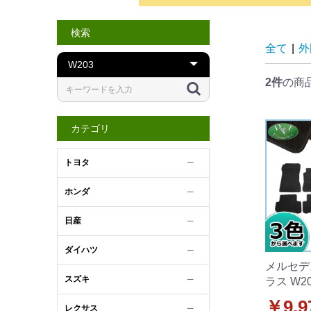
検索
全て
|
外
2件
の商
カテゴリ
トヨタ
─
ホンダ
─
日産
─
ダイハツ
─
メルセデ
スズキ
─
ラス W2
カーマッ
￥9,9
レクサス
─