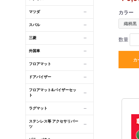
社外新品
マツダ
─
カラー
スバル
─
三菱
─
数量
外国車
─
カ
フロアマット
─
ドアバイザー
─
フロアマット&バイザーセッ
─
ト
ラグマット
─
ステンレス等 アクセサリパー
─
ツ