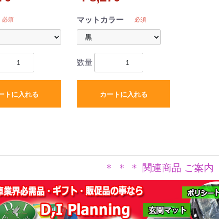
外新品
マットカラー
必須
必須
数量
ートに入れる
カートに入れる
＊ ＊ ＊ 関連商品 ご案内 