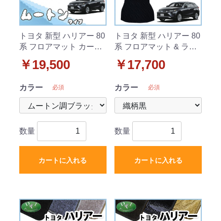
トヨタ 新型 ハリアー 80
トヨタ 新型 ハリアー 80
系 フロアマット カーマ
系 フロアマット & ラゲ
ット 高級ムートン調 ブ
ッジマット セット 織柄
￥19,500
￥17,700
ラック 社外新品
シリーズ 社外新品
カラー
カラー
必須
必須
数量
数量
カートに入れる
カートに入れる