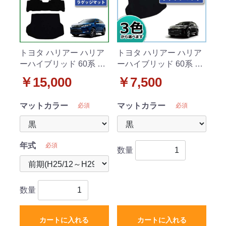
トヨタ ハリアー ハリア
トヨタ ハリアー ハリア
ーハイブリッド 60系 フ
ーハイブリッド 60系 ラ
ロアマット&ラゲッジマ
ゲッジマット DXシリー
￥15,000
￥7,500
ット セット DXシリーズ
ズ 社外新品
社外新品
マットカラー
マットカラー
必須
必須
年式
必須
数量
数量
カートに入れる
カートに入れる