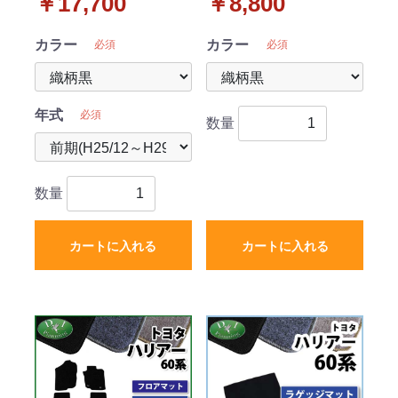
￥17,700
￥8,800
ット セット 織柄シリー
ーズ 社外新品
ズ 社外新品
カラー
カラー
必須
必須
年式
必須
数量
数量
カートに入れる
カートに入れる