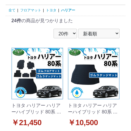
全て
|
フロアマット
|
トヨタ
|
ハリアー
24件
の商品が見つかりました
トヨタ ハリアー ハリア
トヨタ ハリアー ハリア
ーハイブリッド 80系 ゴ
ーハイブリッド 80系 ゴ
ムフロアマット&ゴムラ
ムラゲッジマット ラバ
￥21,450
￥10,500
ゲッジマット セット 社
ーマット 社外新品