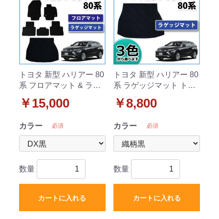
トヨタ 新型 ハリアー 80
トヨタ 新型 ハリアー 80
系 フロアマット & ラゲ
系 ラゲッジマット トラ
ッジマット セット DXシ
ンクマット 織柄シリー
￥15,000
￥8,800
リーズ 社外新品
ズ 社外新品
カラー
カラー
必須
必須
数量
数量
カートに入れる
カートに入れる