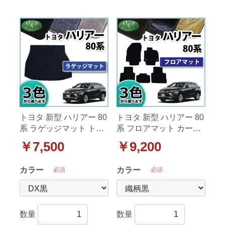
トヨタ 新型 ハリアー 80
トヨタ 新型 ハリアー 80
系 ラゲッジマット トラ
系 フロアマット カーマ
ンクマット DXシリーズ
ット 織柄シリーズ 社外
￥7,500
￥9,200
社外新品
新品
カラー
カラー
必須
必須
数量
数量