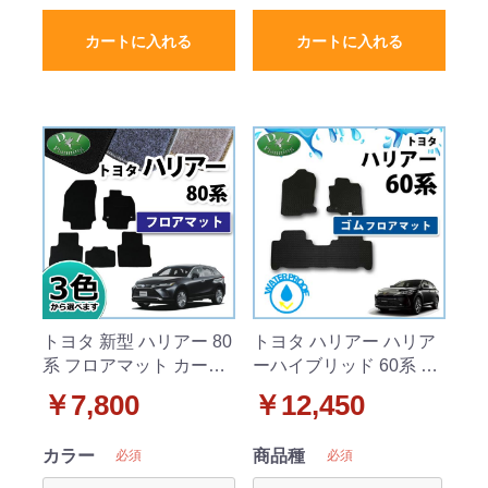
カートに入れる
カートに入れる
トヨタ 新型 ハリアー 80
トヨタ ハリアー ハリア
系 フロアマット カーマ
ーハイブリッド 60系 ゴ
ット DXシリーズ 社外新
ムフロアマット ラバー
￥7,800
￥12,450
品
マット 社外新品
カラー
商品種
必須
必須