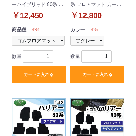
ーハイブリッド 80系 ゴ
系 フロアマット カーマ
ムフロアマット ラバー
ット チェック柄シリー
￥12,450
￥12,800
マット 社外新品
ズ 社外新品
商品種
カラー
必須
必須
数量
数量
カートに入れる
カートに入れる