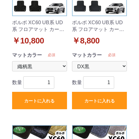
ボルボ XC60 UB系 UD
ボルボ XC60 UB系 UD
系 フロアマット カーマ
系 フロアマット カーマ
ット 織柄シリーズ 社外
ット DXシリーズ 社外製
￥10,800
￥8,800
製品
品
マットカラー
マットカラー
必須
必須
数量
数量
カートに入れる
カートに入れる