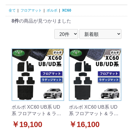
全て
|
フロアマット
|
ボルボ
|
XC60
8件
の商品が見つかりました
ボルボ XC60 UB系 UD
ボルボ XC60 UB系 UD
系 フロアマット & ラゲ
系 フロアマット & ラゲ
ッジマット 織柄シリー
ッジマット DXシリーズ
￥19,100
￥16,100
ズ 社外製品
社外製品