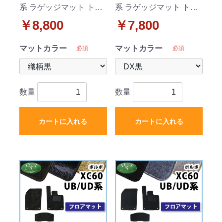
系 ラゲッジマット トラ
系 ラゲッジマット トラ
ンクマット 織柄シリー
ンクマット DXシリーズ
￥8,800
￥7,800
ズ 社外製品
社外製品
マットカラー
マットカラー
必須
必須
数量
数量
カートに入れる
カートに入れる