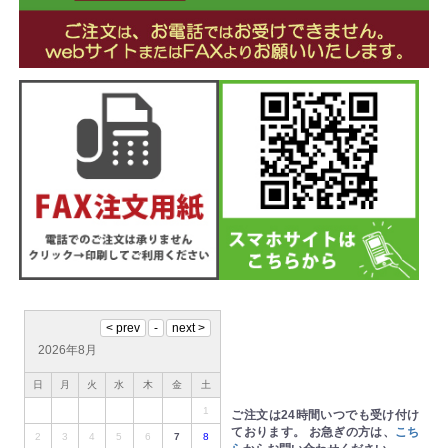
2026年8月
日
月
火
水
木
金
土
1
ご注文は24時間いつでも受け付け
ております。
お急ぎの方は、
こち
2
3
4
5
6
7
8