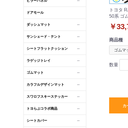
ピラーパネル
─
トヨタ R
ドアモール
50系 ゴ
ゴムラゲ
ダッシュマット
￥33,
─
アバイザ
品
サンシェード・テント
─
商品種
シートフラットクッション
─
ラゲッジトレイ
─
数量
ゴムマット
─
カラフルデザインマット
─
スワロフスキーステッカー
─
カ
トヨらぶコラボ商品
─
シートカバー
─