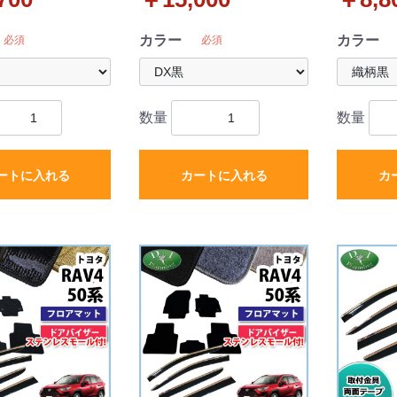
ーズ
カラー
カラー
必須
必須
数量
数量
ートに入れる
カートに入れる
カ