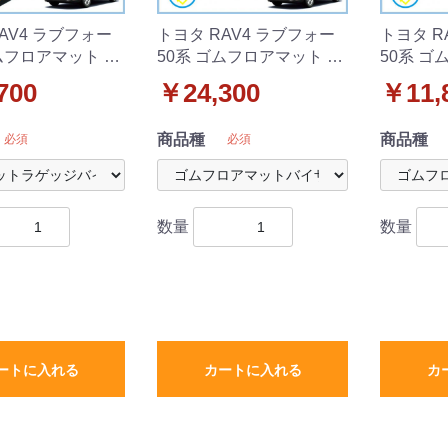
AV4 ラブフォー
トヨタ RAV4 ラブフォー
トヨタ R
ムフロアマット &
50系 ゴムフロアマット &
50系 ゴ
ッジマット & ド
ドアバイザー セット 社外
バーマッ
700
￥24,300
￥11,
ー セット 社外新
新品
商品種
商品種
必須
必須
数量
数量
ートに入れる
カートに入れる
カ