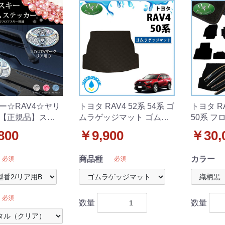
ー☆RAV4☆ヤリ
トヨタ RAV4 52系 54系 ゴ
トヨタ R
【正規品】スワ
ムラゲッジマット ゴムマ
50系 フ
ー エンブレムス
ット ラバーマット 社外新
ッジマッ
800
￥9,900
￥30,
【トヨタ車用 型
品
ー セッ
用B】
商品種
カラー
必須
必須
必須
数量
数量