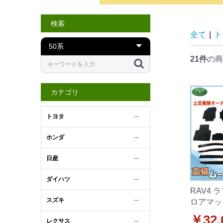
検索
全て
|
ト
21件
の商
カテゴリ
トヨタ
─
ホンダ
─
日産
─
ダイハツ
─
RAV4 
スズキ
─
ロアマッ
ー セッ
￥32,
レクサス
─