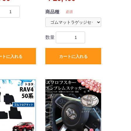
 〔BMS〕 受注
ト 社外新品
商品種
必須
数量
ートに入れる
カートに入れる