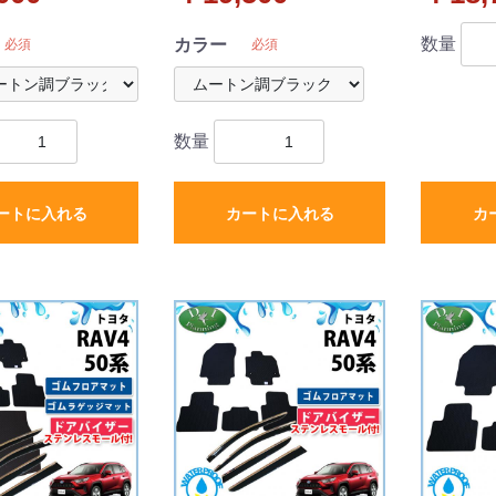
タイプ ハイパイ
イル 社外品
ンシェード
品
生産
数量
カラー
必須
必須
数量
ートに入れる
カートに入れる
カ