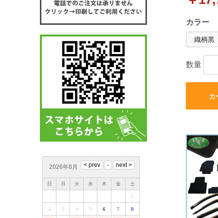
リーズ
カラー
数量
カ
2026年8月
日
月
火
水
木
金
土
1
2
3
4
5
6
7
8