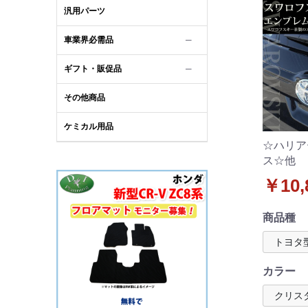
汎用パーツ
車業界必需品
─
ギフト・販促品
─
その他商品
ケミカル用品
☆ハリア
ス☆他 
ロフスキ
￥10,
テッカー
番2 リア
商品種
カラー