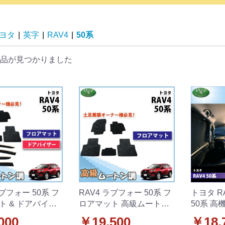
ヨタ
|
英字
|
RAV4
|
50系
品が見つかりました
ラブフォー 50系 フ
RAV4 ラブフォー 50系 フ
トヨタ R
ト & ドアバイザ
ロアマット 高級ムートン
50系 高
ト高級ムートン調
調 ブラックタイプ ハイパ
タイプ 
000
￥19,500
￥18,