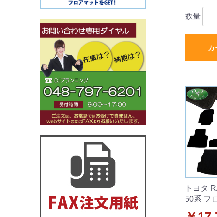
数量
カ
トヨタ R
50系 フ
ッジマッ
￥17,