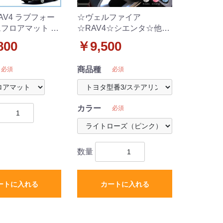
AV4 ラブフォー
☆ヴェルファイア
ムフロアマット ラ
☆RAV4☆シエンタ☆他
ト 社外新品
【正規品】スワロフスキ
800
￥9,500
ー エンブレムステッカー
【トヨタ車用 型番3 ステ
商品種
必須
必須
アリング用A】
カラー
必須
数量
ートに入れる
カートに入れる