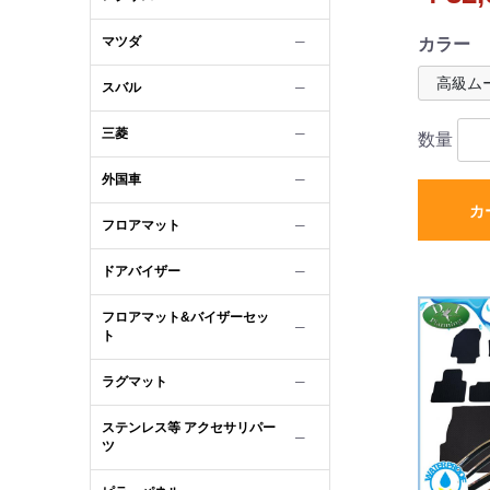
ブラック
ル 社外
マツダ
─
カラー
スバル
─
三菱
─
数量
外国車
─
カ
フロアマット
─
ドアバイザー
─
フロアマット&バイザーセッ
─
ト
ラグマット
─
ステンレス等 アクセサリパー
─
ツ