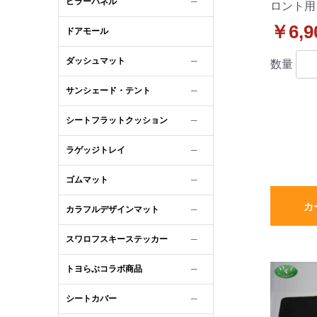
ピラーパネル
─
ロント用
ーマット
￥6,9
ドアモール
品 運転
ダッシュマット
─
数量
サンシェード・テント
─
シートフラットクッション
─
ラゲッジトレイ
─
ゴムマット
─
カ
カラフルデザインマット
─
スワロフスキーステッカー
─
トヨらぶコラボ商品
─
シートカバー
─