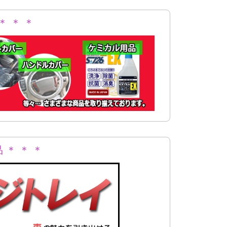
＊ ＊ ＊
 ＊ ＊ ＊