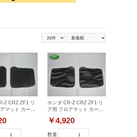
-Z CRZ ZF1 リ
ホンダ CR-Z CRZ ZF1 リ
ロアマット カーマ
ア用 フロアマット カーマ
柄黒 社外新品 2
ット 織柄 社外新品 2列
20
￥4,920
目のみ
数量