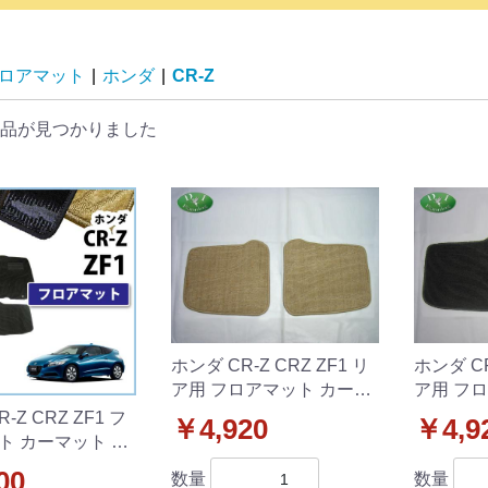
ロアマット
|
ホンダ
|
CR-Z
品が見つかりました
ホンダ CR-Z CRZ ZF1 リ
ホンダ CR
ア用 フロアマット カーマ
ア用 フ
ット 織柄C社外新品 2列
ット 織
-Z CRZ ZF1 フ
￥4,920
￥4,9
目のみ
列目のみ
ト カーマット 織
ズ 社外新品
00
数量
数量