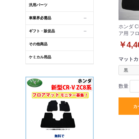
汎用パーツ
車業界必需品
─
ホンダ CR
ギフト・販促品
─
ア用 フ
ット DX
￥4,4
その他商品
のみ
ケミカル用品
マットカ
数量
カ