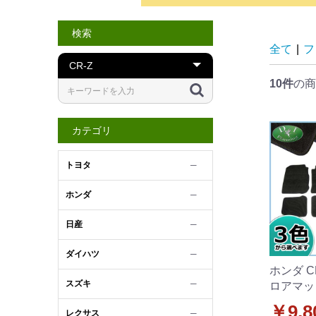
検索
全て
|
フ
10件
の商
カテゴリ
トヨタ
─
ホンダ
─
日産
─
ダイハツ
─
ホンダ CR
スズキ
─
ロアマッ
柄シリー
￥9,8
レクサス
─