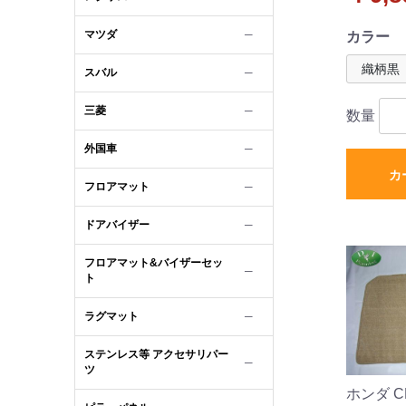
マツダ
─
カラー
スバル
─
三菱
─
数量
外国車
─
カ
フロアマット
─
ドアバイザー
─
フロアマット&バイザーセッ
─
ト
ラグマット
─
ステンレス等 アクセサリパー
─
ツ
ホンダ CR