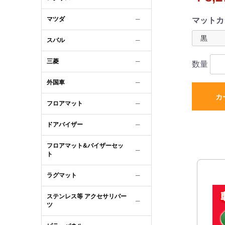
マツダ
─
マットカ
スバル
─
三菱
─
数量
外国車
─
カ
フロアマット
─
ドアバイザー
─
フロアマット&バイザーセッ
─
ト
ラグマット
─
ステンレス等 アクセサリパー
─
ツ