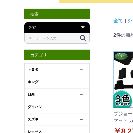
検索
全て
|
外
2件
の商
カテゴリ
トヨタ
─
ホンダ
─
日産
─
ダイハツ
─
プジョー 
スズキ
─
マット 
ーズ 社
￥8,2
レクサス
─