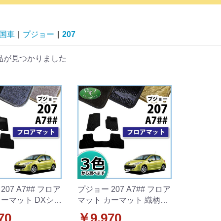
国車
|
プジョー
|
207
品が見つかりました
207 A7## フロア
プジョー 207 A7## フロア
カーマット DXシリ
マット カーマット 織柄シ
外新品
リーズ 社外新品
70
￥9,970