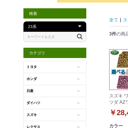
検索
全て
|
ス
3件
の商
カテゴリ
トヨタ
─
ホンダ
─
日産
─
スズキ ワゴンR 
ツダ AZ
ダイハツ
─
ロアマッ
￥28,
スズキ
─
カラー
レクサス
─