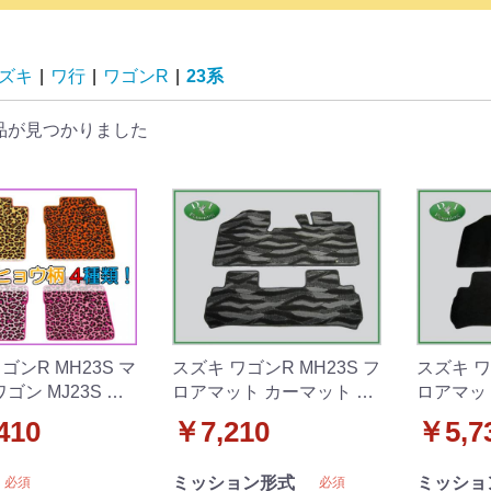
ズキ
|
ワ行
|
ワゴンR
|
23系
品が見つかりました
MH23S マ
スズキ ワゴンR MH23S フ
スズキ ワ
ワゴン MJ23S フ
ロアマット カーマット 織
ロアマッ
ト ヒョウ柄
柄 社外新品
社外新品
410
￥7,210
￥5,7
ミッション形式
ミッショ
必須
必須