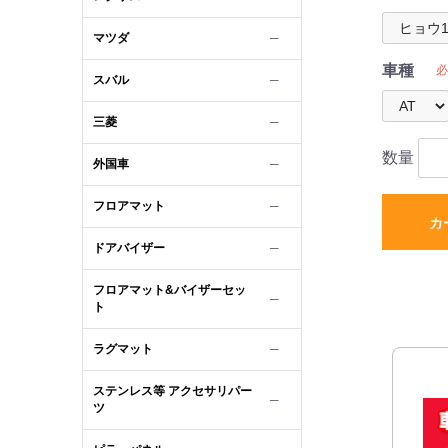
マツダ
─
車種
必
スバル
─
三菱
─
数量
外国車
─
フロアマット
─
カ
ドアバイザー
─
フロアマット&バイザーセッ
─
ト
ラグマット
─
ステンレス等 アクセサリパー
─
ツ