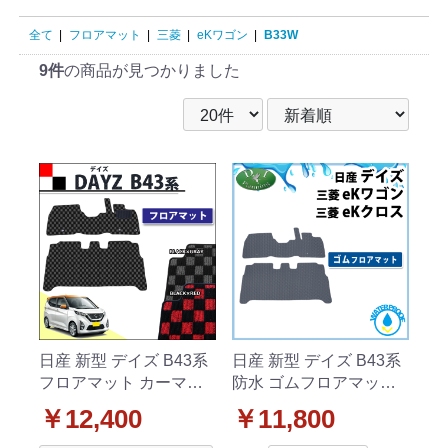
全て
|
フロアマット
|
三菱
|
eKワゴン
|
B33W
9件
の商品が見つかりました
日産 新型 デイズ B43系
日産 新型 デイズ B43系
フロアマット カーマッ
防水 ゴムフロアマット
ト チェック柄シリーズ
ラバータイプ
￥12,400
￥11,800
社外新品