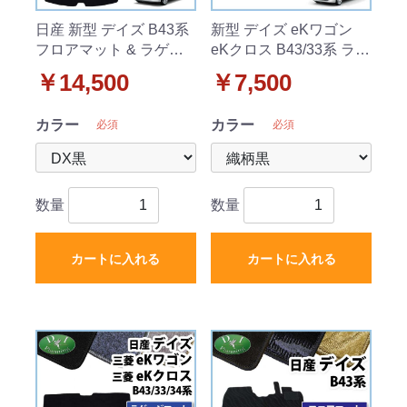
日産 新型 デイズ B43系
新型 デイズ eKワゴン
フロアマット & ラゲッ
eKクロス B43/33系 ラゲ
ジマット セット DXシリ
ッジマット トランクマ
￥14,500
￥7,500
ーズ
ット 織柄シリーズ
カラー
カラー
必須
必須
数量
数量
カートに入れる
カートに入れる