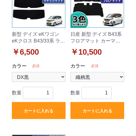
新型 デイズ eKワゴン
日産 新型 デイズ B43系
eKクロス B43/33系 ラゲ
フロアマット カーマッ
ッジマット トランクマ
ト 織柄シリーズ
￥6,500
￥10,500
ット DXシリーズ
カラー
カラー
必須
必須
数量
数量
カートに入れる
カートに入れる