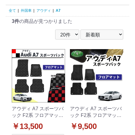
全て
|
外国車
|
アウディ
|
A7
3件
の商品が見つかりました
アウディ A7 スポーツバ
アウディ A7 スポーツバ
ック F2系 フロアマット
ック F2系 フロアマット
カーマット チェック柄
織柄シリーズ 社外新品
￥13,500
￥9,500
シリーズ 社外新品