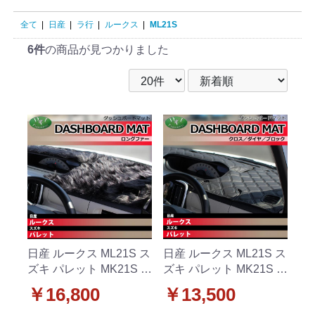
全て
|
日産
|
ラ行
|
ルークス
|
ML21S
6件
の商品が見つかりました
日産 ルークス ML21S ス
日産 ルークス ML21S ス
ズキ パレット MK21S ダ
ズキ パレット MK21S ダ
ッシュボードマット ロ
ッシュボードマット ク
￥16,800
￥13,500
ングファー ハイパイル
ロス/ダイヤ/ブロック 受