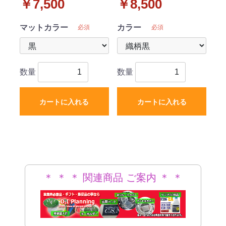
￥7,500
￥8,500
ト DXシリーズ
ト 織柄シリーズ
マットカラー
カラー
必須
必須
数量
数量
カートに入れる
カートに入れる
＊ ＊ ＊ 関連商品 ご案内 ＊ ＊
＊