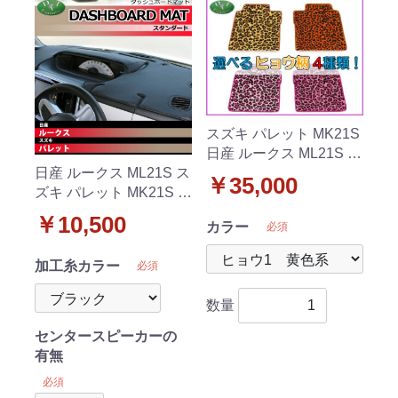
スズキ パレット MK21S
日産 ルークス ML21S カ
ラフルデザインマット
日産 ルークス ML21S ス
￥35,000
フロアマット ヒョウ柄
ズキ パレット MK21S ダ
ッシュボードマット ス
￥10,500
カラー
必須
タンダード 受注生産
加工糸カラー
必須
数量
センタースピーカーの
有無
必須