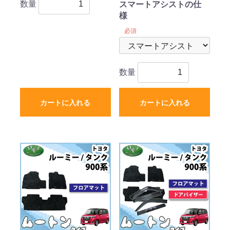
数量
スマートアシストの仕
外新品
様
必須
数量
カートに入れる
カートに入れる