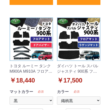
トヨタ ルーミー タンク
ダイハツ トール スバル
M900A M910A フロアマ
ジャスティ 900系 フロ
ット&ドアバイザー セッ
アマット&ラゲッジマッ
￥18,440
￥17,500
ト DXシリーズ
ト セット 織柄シリーズ
マットカラー
カラー
必須
必須