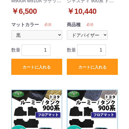
M900A M910A ラゲッジ
ジャスティ 900系 ドア
マット トランクマット
バイザー サイドバイザ
￥6,500
￥10,440
DXシリーズ
ー 社外新品
マットカラー
商品種
必須
必須
数量
数量
カートに入れる
カートに入れる