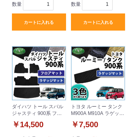
数量
数量
カートに入れる
カートに入れる
ダイハツ トール スバル
トヨタ ルーミー タンク
ジャスティ 900系 フロ
M900A M910A ラゲッジ
アマット&ラゲッジマッ
マット トランクマット
￥14,500
￥7,500
ト セット DXシリーズ
織柄シリーズ