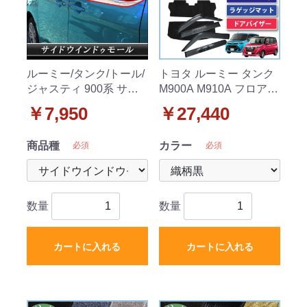
ルーミー/タンク/トール/
トヨタ ルーミー タンク
ジャスティ 900系 サイ
M900A M910A フロアマ
ドウィンドウモール 高
ット&ラゲッジマット&
￥7,950
￥27,440
品質ステンレス製 社外
ドアバイザー セット 織
新品
柄シリーズ
商品種
カラー
必須
必須
数量
数量
カートに入れる
カートに入れる