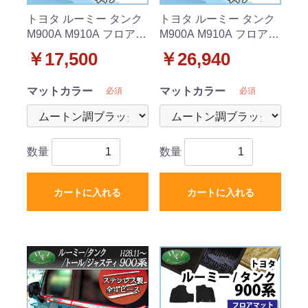
トヨタ ルーミー タンク
トヨタ ルーミー タンク
M900A M910A フロアマ
M900A M910A フロアマ
ット カーマット 高級ム
ット&ドアバイザー セッ
￥17,500
￥26,940
ートン調 ブラックタイ
ト 高級ムートン調 ブラ
プ 社外新品
ックタイプ 社外新品
マットカラー
マットカラー
必須
必須
数量
数量
カートに入れる
カートに入れる