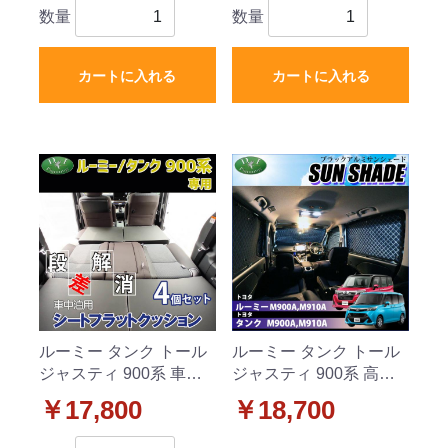
ト ラバータイプ
数量
数量
カートに入れる
カートに入れる
ルーミー タンク トール
ルーミー タンク トール
ジャスティ 900系 車中
ジャスティ 900系 高機
泊用 シートフラットク
能 ハイグレードタイプ
￥17,800
￥18,700
ッション 4個セット 段差
ブラックアルミサンシェ
解消 汎用 クッション 社
ード 〔BMS〕 受注生産