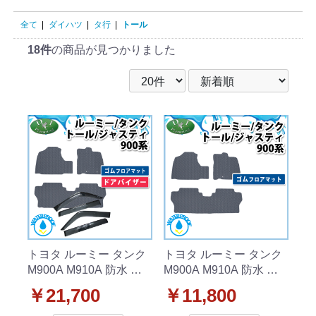
全て
|
ダイハツ
|
タ行
|
トール
18件
の商品が見つかりました
トヨタ ルーミー タンク
トヨタ ルーミー タンク
M900A M910A 防水 ゴ
M900A M910A 防水 ゴ
ムフロアマット＆ドアバ
ムフロアマット カーマ
￥21,700
￥11,800
イザーセット カーマッ
ット ラバータイプ