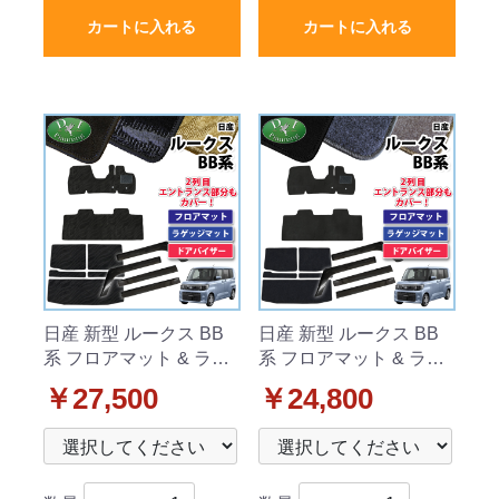
カートに入れる
カートに入れる
日産 新型 ルークス BB
日産 新型 ルークス BB
系 フロアマット & ラゲ
系 フロアマット & ラゲ
ッジマット & ドアバイ
ッジマット & ドアバイ
￥27,500
￥24,800
ザーセット 織柄シリー
ザーセット DXシリーズ
ズ 社外新品
社外新品