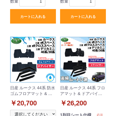
数量
数量
カートに入れる
カートに入れる
日産 ルークス 44系 防水
日産 ルークス 44系 フロ
ゴムフロアマット & ド
アマット & ドアバイザ
アバイザー ラバータイ
ー セット 高級ムートン
￥20,700
￥26,200
プ 社外新品
調 ブラックタイプ 社外
新品
1列目シート仕様
必須