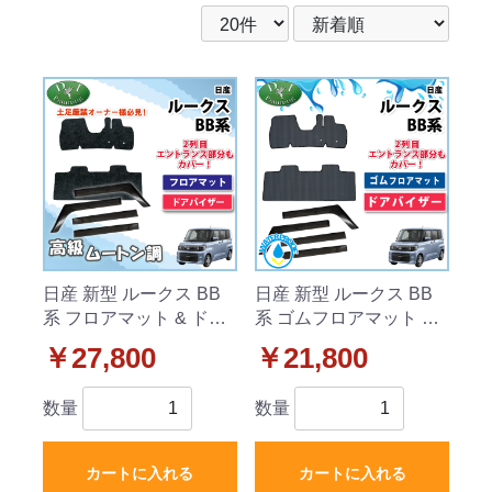
日産 新型 ルークス BB
日産 新型 ルークス BB
系 フロアマット & ドア
系 ゴムフロアマット &
バイザー セット 高級ム
ドアバイザー セット ラ
￥27,800
￥21,800
ートン調 ブラックタイ
バータイプ 社外新品
プ 社外新品
数量
数量
カートに入れる
カートに入れる