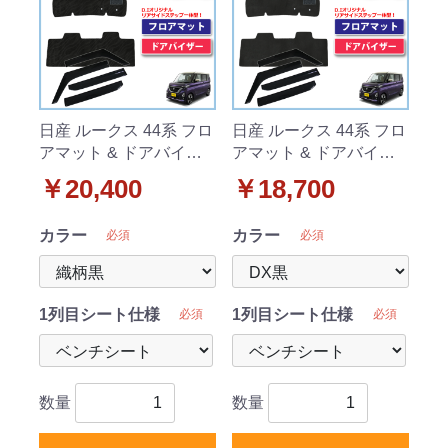
日産 ルークス 44系 フロ
日産 ルークス 44系 フロ
アマット & ドアバイザ
アマット & ドアバイザ
ー セット 織柄シリーズ
ー セット DXシリーズ
￥20,400
￥18,700
社外新品
社外新品
カラー
カラー
必須
必須
1列目シート仕様
1列目シート仕様
必須
必須
数量
数量