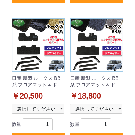
日産 新型 ルークス BB
日産 新型 ルークス BB
系 フロアマット & ドア
系 フロアマット & ドア
バイザーセット 織柄シ
バイザーセット DXシリ
￥20,500
￥18,800
リーズ 社外新品
ーズ 社外新品
数量
数量