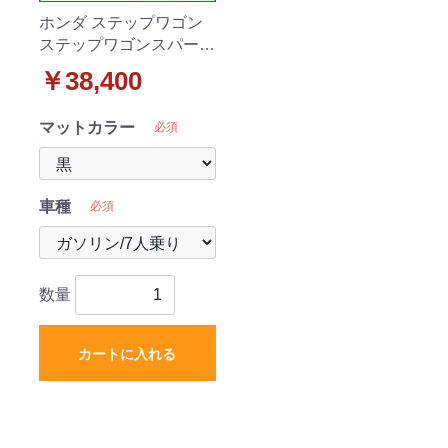
ホンダ ステップワゴン
ステップワゴンスパーダ
RP1～5系 フロアマット
￥38,400
&ラゲッジマット&ステ
ップマット&ドアバイザ
マットカラー
必須
ー セット DXシリーズ
車種
必須
数量
カートに入れる