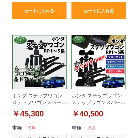
カートに入れる
カートに入れる
ホンダ ステップワゴン
ホンダ ステップワゴン
ステップワゴンスパーダ
ステップワゴンスパーダ
RP1～5系 フロアマット
RP1～5系 フロアマット
￥45,300
￥40,500
&ラゲッジマット&ステ
&ラゲッジマット&ステ
ップマット&ドアバイザ
ップマット&ドアバイザ
車種
車種
必須
必須
ー セット 高級ムートン
ー セット 織柄シリーズ
調ブラックタイプ