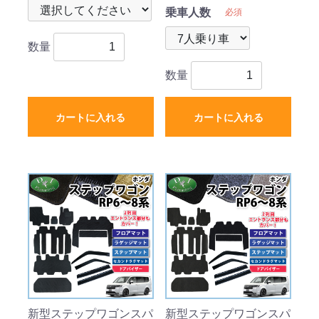
マット&ラゲッジマット
ジ & ステップマット &
乗車人数
必須
&ステップマット&ドア
ドアバイザー ムートン
バイザーセット ラバー
調黒 社外新品
数量
タイプ
数量
カートに入れる
カートに入れる
新型ステップワゴンスパ
新型ステップワゴンスパ