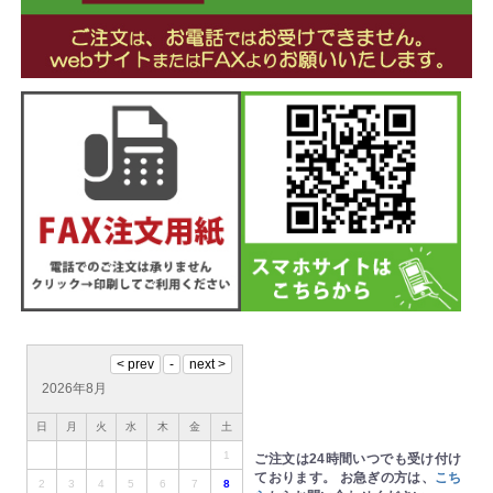
2026年8月
日
月
火
水
木
金
土
1
ご注文は24時間いつでも受け付け
ております。
お急ぎの方は、
こち
2
3
4
5
6
7
8