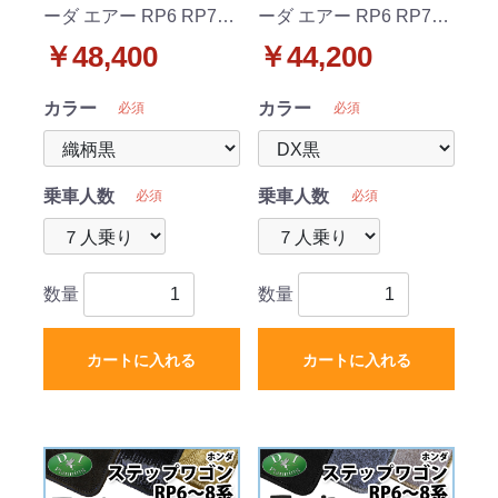
ーダ エアー RP6 RP7
ーダ エアー RP6 RP7
RP8系 フロア&ラゲッジ
RP8系 フロア&ラゲッジ
￥48,400
￥44,200
&ステップ&セカンドラ
&ステップ&セカンドラ
グマット&ドアバイザー
グマット&ドアバイザー
カラー
カラー
必須
必須
セット 織柄
セット DX
乗車人数
乗車人数
必須
必須
数量
数量
カートに入れる
カートに入れる