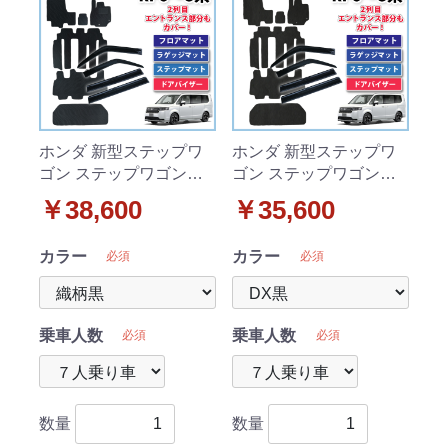
ホンダ 新型ステップワ
ホンダ 新型ステップワ
ゴン ステップワゴンス
ゴン ステップワゴンス
パーダ エアー RP6 RP7
パーダ エアー RP6 RP7
￥38,600
￥35,600
RP8系 フロアマット&ラ
RP8系 フロアマット&ラ
ゲッジマット&ステップ
ゲッジマット&ステップ
カラー
カラー
必須
必須
マット&ドアバイザーセ
マット&ドアバイザーセ
ット 織柄シリーズ
ット DXシリーズ
乗車人数
乗車人数
必須
必須
数量
数量