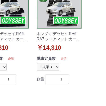
デッセイ RA6
ホンダ オデッセイ RA6
ロアマット カーマ
RA7 フロアマット カーマ
柄黒 社外新品
ット 織柄 社外新品
310
￥14,310
数
乗車定員数
必須
必須
数量