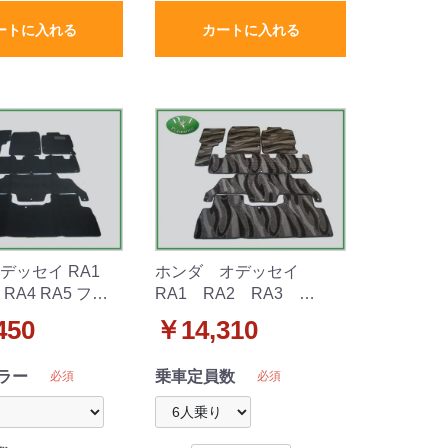
ートに入れる
カートに入れる
デッセイ RA1
ホンダ オデッセイ
3 RA4 RA5 フロ
RA1 RA2 RA3
DX
RA4 RA5 フロアマッ
450
￥14,310
ト 織柄
ラー
乗車定員数
必須
必須