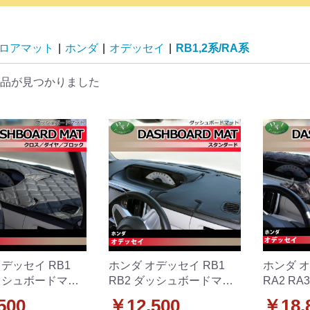
ロアマット
|
ホンダ
|
オデッセイ
|
RB1,2系/RA系
品が見つかりました
デッセイ RB1
ホンダ オデッセイ RB1
ホンダ オ
ダッシュボードマッ
RB2 ダッシュボードマッ
RA2 RA
ス/ダイヤ/ブロック
ト スタンダード 受注生産
シュボー
500
￥12,500
￥18,