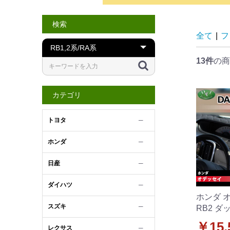
検索
全て
|
フ
13件
の商
カテゴリ
トヨタ
─
ホンダ
─
日産
─
ダイハツ
─
ホンダ オ
スズキ
─
RB2 
ト クロ
￥15,
レクサス
─