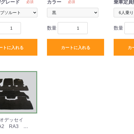
/グレード
カラー
乗車定員
必須
必須
数量
数量
ートに入れる
カートに入れる
カ
 オデッセイ
A2 RA3
RA5 フロアマッ