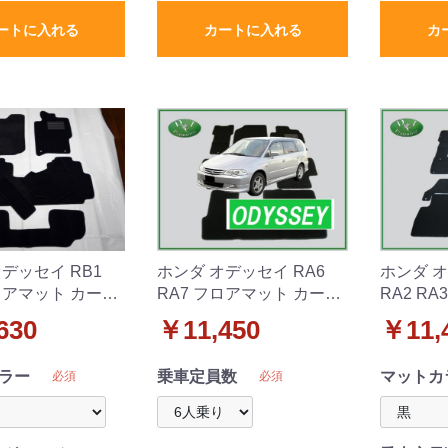
ートに入れる
カートに入れる
カ
デッセイ RB1
ホンダ オデッセイ RA6
ホンダ オ
ロアマット カーマ
RA7 フロアマット カーマ
RA2 RA
 社外新品
ット DX 社外新品
アマット 
630
￥11,450
￥11,
ラー
乗車定員数
マットカ
必須
必須