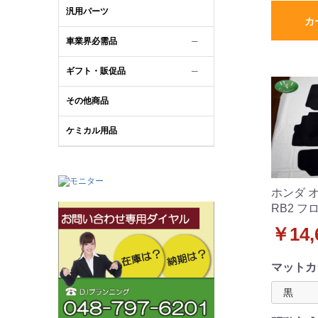
汎用パーツ
カ
車業界必需品
─
ギフト・販促品
─
その他商品
ケミカル用品
ホンダ オ
RB2 フ
ット DX
￥14,
マットカ