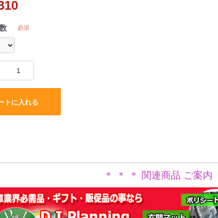
310
黒
数
必須
ートに入れる
＊ ＊ ＊ 関連商品 ご案内 