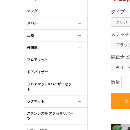
受注生産
マツダ
─
タイプ
スバル
─
ステッチ
三菱
─
外国車
─
純正ナビ
フロアマット
─
ドアバイザー
─
数量
フロアマット&バイザーセッ
─
ト
カ
ラグマット
─
ステンレス等 アクセサリパー
─
ツ