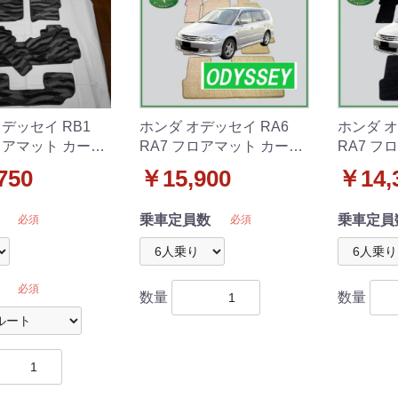
デッセイ RB1
ホンダ オデッセイ RA6
ホンダ オ
ロアマット カーマ
RA7 フロアマット カーマ
RA7 フ
柄 社外新品
ット 織柄C 社外新品
ット 織
750
￥15,900
￥14,
乗車定員数
乗車定員
必須
必須
必須
数量
数量