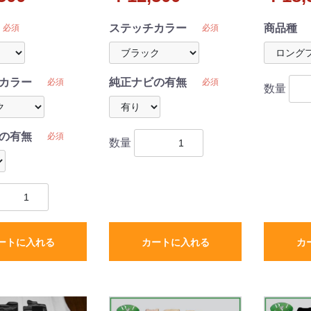
ファー 
産
ステッチカラー
商品種
必須
必須
カラー
純正ナビの有無
必須
必須
数量
の有無
必須
数量
ートに入れる
カートに入れる
カ