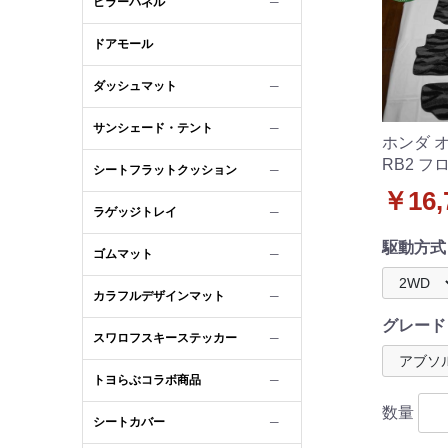
ピラーパネル
─
ドアモール
ダッシュマット
─
サンシェード・テント
─
ホンダ オ
RB2 フ
シートフラットクッション
─
ット 織
￥16,
ラゲッジトレイ
─
駆動方式
ゴムマット
─
カラフルデザインマット
─
グレード
スワロフスキーステッカー
─
トヨらぶコラボ商品
─
数量
シートカバー
─