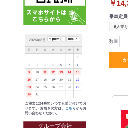
￥14,
ト 織柄
乗車定員
2026年8月
数量
日
月
火
水
木
金
土
1
カ
2
3
4
5
6
7
8
9
10
11
12
13
14
15
16
17
18
19
20
21
22
23
24
25
26
27
28
29
30
31
ご注文は24時間いつでも受け付けてお
ります。
お急ぎの方は、
こちら
からお
問い合わせください。
グループ会社