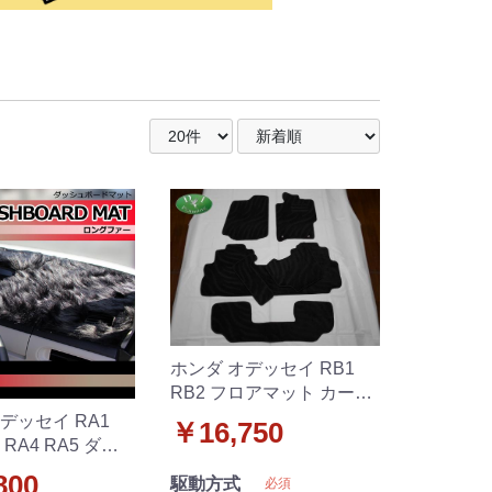
ホンダ オデッセイ RB1
RB2 フロアマット カーマ
ット 織柄黒 社外新品
デッセイ RA1
￥16,750
3 RA4 RA5 ダッ
ドマット ロング
800
駆動方式
必須