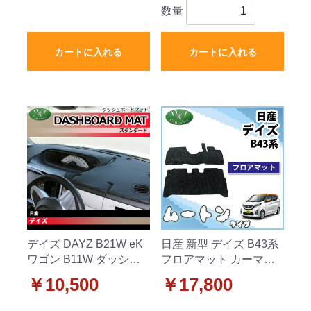
数量
カートに入れる
カートに入れる
デイズ DAYZ B21W eK
日産 新型 デイズ B43系
ワゴン B11W ダッシュ
フロアマット カーマッ
ボードマット スタンダ
ト 高級ムートン調 ブラ
￥10,500
￥17,800
ード 受注生産
ック 社外新品