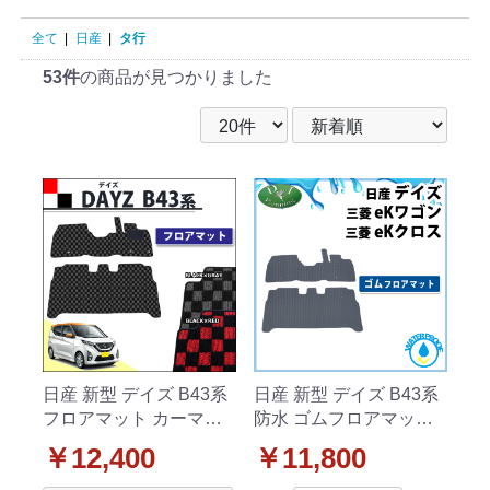
全て
|
日産
|
タ行
53件
の商品が見つかりました
日産 新型 デイズ B43系
日産 新型 デイズ B43系
フロアマット カーマッ
防水 ゴムフロアマット
ト チェック柄シリーズ
ラバータイプ
￥12,400
￥11,800
社外新品