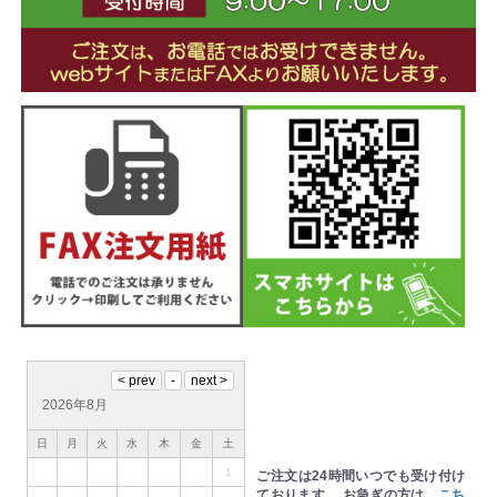
2026年8月
日
月
火
水
木
金
土
1
ご注文は24時間いつでも受け付け
ております。
お急ぎの方は、
こち