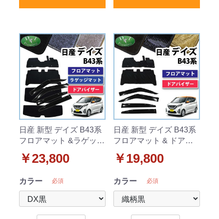
日産 新型 デイズ B43系
日産 新型 デイズ B43系
フロアマット &ラゲッジ
フロアマット & ドアバ
マット & ドアバイザー
イザー セット 織柄シリ
￥23,800
￥19,800
セット DXシリーズ
ーズ
カラー
カラー
必須
必須