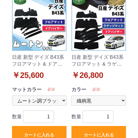
日産 新型 デイズ B43系
日産 新型 デイズ B43系
フロアマット & ドアバ
フロアマット & ラゲッ
イザー セット高級ムー
ジマット & ドアバイザ
￥25,600
￥26,800
トン調 ブラックタイプ
ー セット 織柄シリーズ
社外新品
マットカラー
カラー
必須
必須
数量
数量
カートに入れる
カートに入れる