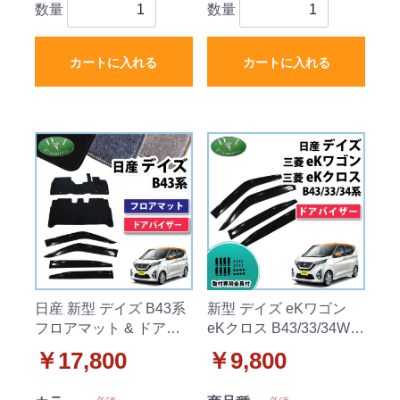
数量
数量
カートに入れる
カートに入れる
日産 新型 デイズ B43系
新型 デイズ eKワゴン
フロアマット & ドアバ
eKクロス B43/33/34W系
イザー セット DXシリー
サイドバイザー アクリ
￥17,800
￥9,800
ズ
ルバイザー