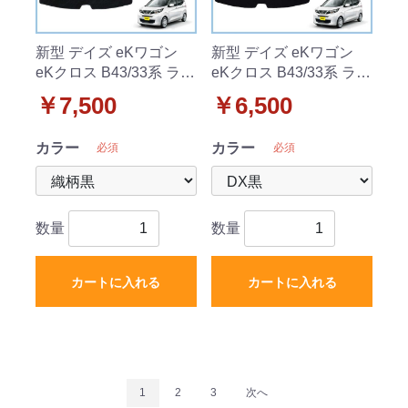
新型 デイズ eKワゴン
新型 デイズ eKワゴン
eKクロス B43/33系 ラゲ
eKクロス B43/33系 ラゲ
ッジマット トランクマ
ッジマット トランクマ
￥7,500
￥6,500
ット 織柄シリーズ
ット DXシリーズ
カラー
カラー
必須
必須
数量
数量
カートに入れる
カートに入れる
1
2
3
次へ