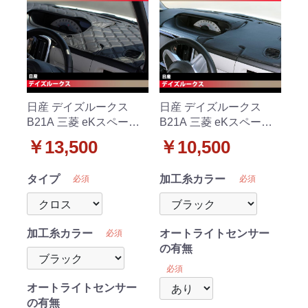
日産 デイズルークス
日産 デイズルークス
B21A 三菱 eKスペース
B21A 三菱 eKスペース
B11A ダッシュボードマ
B11A ダッシュボードマ
￥13,500
￥10,500
ット クロス/ダイヤ/ブロ
ット スタンダード 受注
ック 受注生産
生産
タイプ
加工糸カラー
必須
必須
加工糸カラー
オートライトセンサー
必須
の有無
必須
オートライトセンサー
の有無