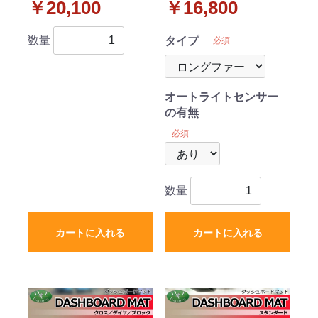
￥20,100
￥16,800
ラバータイプ
ット ロングファー ハイ
パイル 受注生産
数量
タイプ
必須
オートライトセンサー
の有無
必須
数量
カートに入れる
カートに入れる