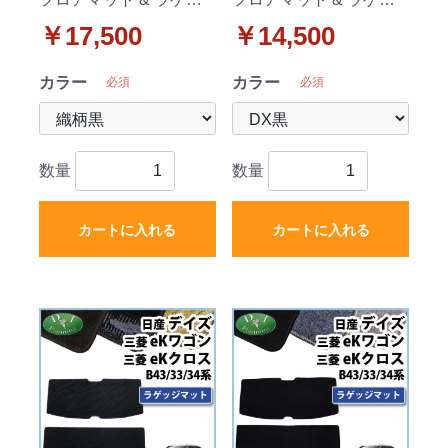
ジマット セット 織柄シ
ジマット セット DXシリ
￥17,500
￥14,500
リーズ
ーズ
カラー
カラー
必須
必須
数量
数量
カートに入れる
カートに入れる